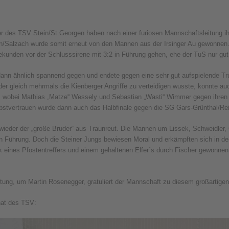
Obing
r des TSV Stein/St.Georgen haben nach einer furiosen Mannschaftsleitung ihr
nn/Salzach wurde somit erneut von den Mannen aus der Irsinger Au gewonnen
kunden vor der Schlusssirene mit 3:2 in Führung gehen, ehe der TuS nur gu
dann ähnlich spannend gegen und endete gegen eine sehr gut aufspielende Tr
der gleich mehrmals die Kienberger Angriffe zu verteidigen wusste, konnte au
 wobei Mathias „Matze“ Wessely und Sebastian „Wasti“ Wimmer gegen ihren Ex
lbstvertrauen wurde dann auch das Halbfinale gegen die SG Gars-Grünthal/Re
 wieder der „große Bruder“ aus Traunreut. Die Mannen um Lissek, Schweidler,
 in Führung. Doch die Steiner Jungs bewiesen Moral und erkämpften sich in d
eines Pfostentreffers und einem gehaltenen Elfer´s durch Fischer gewonnen. D
itung, um Martin Rosenegger, gratuliert der Mannschaft zu diesem großartigen
hat des TSV: