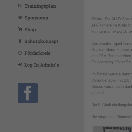
Trainingsplan
Sponsoren
Obing.
Die AH-Fußballe
AH-Turniere im Kreis I
Shop
konnte man exakt 36 Se
Schutzkonzept
Das zweiten Spiel war 
Goalies Klaus Fischer, 
Förderkreis
den TSV Peterskirchen,
Gruppensieg. Voller Se
Log-In Admin´s
Im Finale wartete dann
Vorrundenspiel mit 2:0
Dieses wurde dann dank 
gefeiert.
Facebook
Die Fußballabteilungsle
Die siegreiche Mannsc