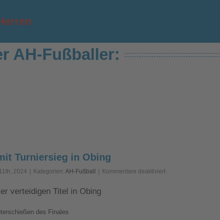
Herren
r AH-Fußballer:
it Turniersieg in Obing
für
11th, 2024
|
Kategorien:
AH-Fußball
|
Kommentare deaktiviert
AH-
Fußballer
r verteidigen Titel in Obing
mit
Turniersieg
eterschießen des Finales
in