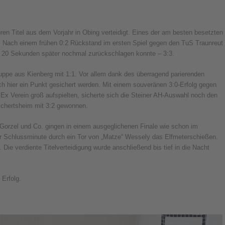
en Titel aus dem Vorjahr in Obing verteidigt. Eines der am besten besetzten
. Nach einem frühen 0:2 Rückstand im ersten Spiel gegen den TuS Traunreut
t 20 Sekunden später nochmal zurückschlagen konnte – 3:3.
uppe aus Kienberg mit 1:1. Vor allem dank des überragend parierenden
ch hier ein Punkt gesichert werden. Mit einem souveränen 3:0-Erfolg gegen
 Verein groß aufspielten, sicherte sich die Steiner AH-Auswahl noch den
ichertsheim mit 3:2 gewonnen.
 Gorzel und Co. gingen in einem ausgeglichenen Finale wie schon im
er Schlussminute durch ein Tor von „Matze“ Wessely das Elfmeterschießen.
ie verdiente Titelverteidigung wurde anschließend bis tief in die Nacht
 Erfolg.