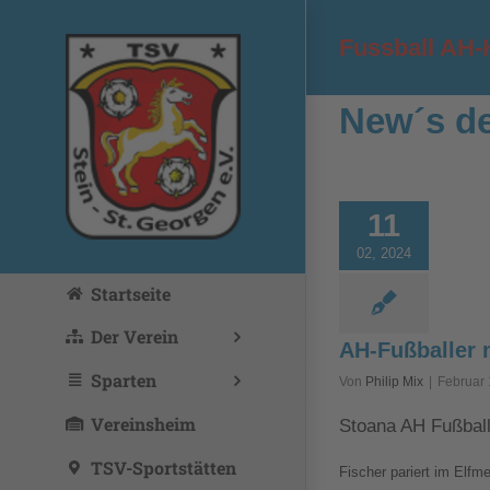
Zum
Inhalt
Fussball AH-
springen
New´s de
11
02, 2024
Startseite
Der Verein
AH-Fußballer m
Sparten
Von
Philip Mix
|
Februar 
Vereinsheim
Stoana AH Fußballe
TSV-Sportstätten
Fischer pariert im Elfm