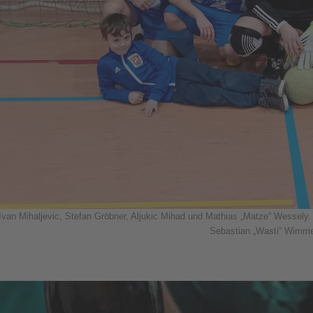
 Ivan Mihaljevic, Stefan Gröbner, Aljukic Mihad und Mathias „Matze“ Wessel
Sebastian „Wasti“ Wimme