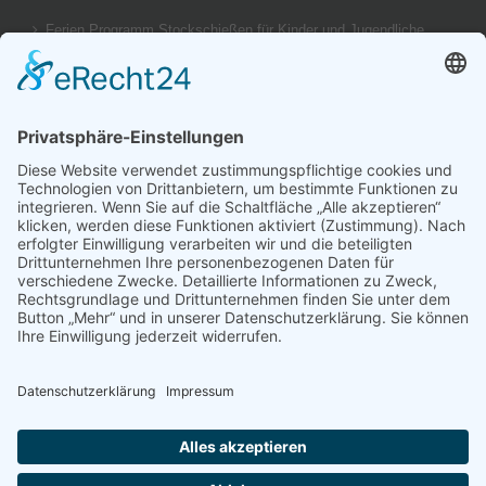
Ferien Programm Stockschießen für Kinder und Jugendliche
am 29.08.2026
Ergebnis unseres U14 Stocksport Turnier „Schüler-Girgl 2026“
Brotzeit Turnier Stocksport zur Einweihung der Flutlichtanlage
am 18. September 2026
Offener Vereinspokal Stockschießen am So 13.09.2026 für
Gruppen Vereine und Familien
Jugend-Girgl – U14 – Turnier Stocksport Ausschreibung und
Startliste für 04. Juli
© Copyright 2017 -
2026 | by
TSV Stein - St.Georgen e.V.
| All