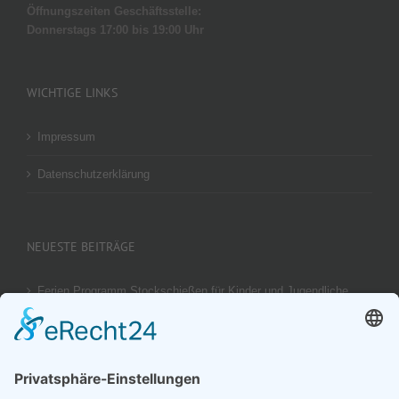
Öffnungszeiten Geschäftsstelle:
Donnerstags 17:00 bis 19:00 Uhr
WICHTIGE LINKS
Impressum
Datenschutzerklärung
NEUESTE BEITRÄGE
Ferien Programm Stockschießen für Kinder und Jugendliche
am 29.08.2026
Ergebnis unseres U14 Stocksport Turnier „Schüler-Girgl 2026“
Brotzeit Turnier Stocksport zur Einweihung der Flutlichtanlage