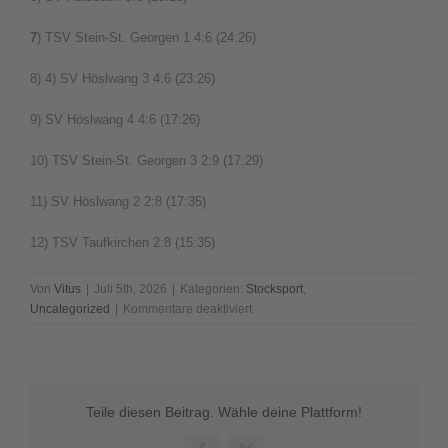
7
) TSV Stein-St. Georgen 1 4:6 (24:26)
8) 4) SV Höslwang 3 4:6 (23:26)
9) SV Höslwang 4 4:6 (17:26)
10) TSV Stein-St. Georgen 3 2:9 (17:29)
11) SV Höslwang 2 2:8 (17:35)
12) TSV Taufkirchen 2:8 (15:35)
Von
Vitus
|
Juli 5th, 2026
|
Kategorien:
Stocksport
,
für
Uncategorized
|
Kommentare deaktiviert
Ergebnis
unseres
U14
Stocksport
Turnier
Teile diesen Beitrag. Wähle deine Plattform!
„Schüler-
Girgl