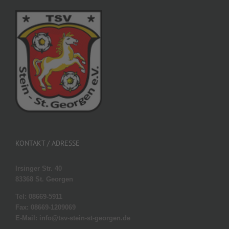
KONTAKT / ADRESSE
Irsinger Str. 40
83368 St. Georgen
Tel: 08669-5911
Fax: 08669-1209069
E-Mail: info@tsv-stein-st-georgen.de