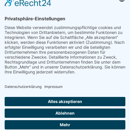
Ergebnis unseres U14 Stocksport Turnier „Schüler-Girgl 2026“
Brotzeit Turnier Stocksport zur Einweihung der Flutlichtanlage
am 18. September 2026
Offener Vereinspokal Stockschießen am So 13.09.2026 für
Gruppen Vereine und Familien
Jugend-Girgl – U14 – Turnier Stocksport Ausschreibung und
Startliste für 04. Juli
© Copyright 2017 -
2026 | by
TSV Stein - St.Georgen e.V.
| All
Rights Reserved | Webdesign by
cso24.de
|
Cookie-Einstellungen
Facebook