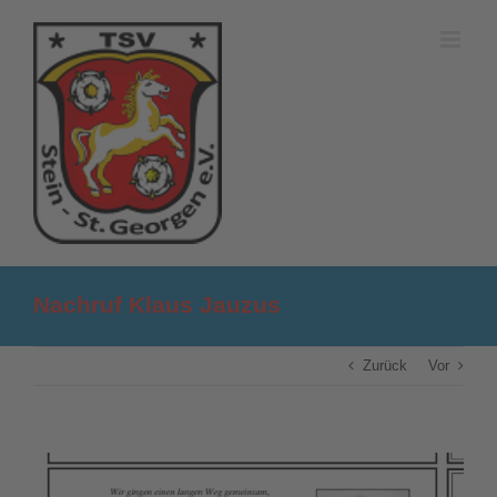
Zum
Inhalt
springen
Nachruf Klaus Jauzus
Zurück
Vor
Zeige
grösseres