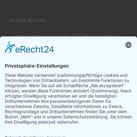
NEUESTE BEITRÄGE
Ferien Programm Stockschießen für Kinder und Jugendliche
am 29.08.2026
Ergebnis unseres U14 Stocksport Turnier „Schüler-Girgl 2026“
Brotzeit Turnier Stocksport zur Einweihung der Flutlichtanlage
am 18. September 2026
Offener Vereinspokal Stockschießen am So 13.09.2026 für
Gruppen Vereine und Familien
Jugend-Girgl – U14 – Turnier Stocksport Ausschreibung und
Startliste für 04. Juli