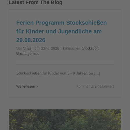
Latest From The Blog
Ferien Programm Stockschießen
für Kinder und Jugendliche am
29.08.2026
Von
Vitus
|
Juli 22nd, 2026
|
Kategorien:
Stocksport
,
Uncategorized
Stockschießen für Kinder von 5 - 9 Jahren Sa [...]
für
Weiterlesen
Kommentare deaktiviert
Ferien
Programm
Stockschi
für
Kinder
und
Jugendlic