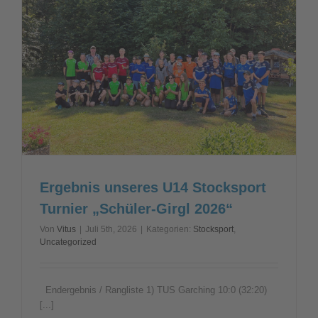
am
29.08.202
Ergebnis unseres U14 Stocksport
Turnier „Schüler-Girgl 2026“
Von
Vitus
|
Juli 5th, 2026
|
Kategorien:
Stocksport
,
Uncategorized
Endergebnis / Rangliste 1) TUS Garching 10:0 (32:20)
[...]