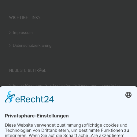
WICHTIGE LINKS
Impressum
Datenschutzerklärung
NEUESTE BEITRÄGE
Ferien Programm Stockschießen für Kinder und Jugendliche
am 29.08.2026
Ergebnis unseres U14 Stocksport Turnier „Schüler-Girgl 2026“
Brotzeit Turnier Stocksport zur Einweihung der Flutlichtanlage
am 18. September 2026
Offener Vereinspokal Stockschießen am So 13.09.2026 für