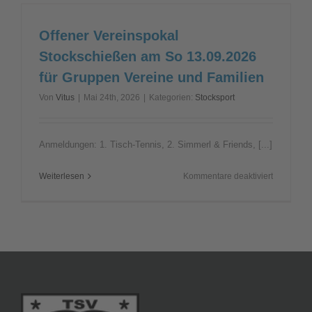
zur
Einweihu
der
Offener Vereinspokal
Flutlichta
Stockschießen am So 13.09.2026
am
18.
für Gruppen Vereine und Familien
Septembe
Von
Vitus
|
Mai 24th, 2026
|
Kategorien:
Stocksport
2026
Anmeldungen: 1. Tisch-Tennis, 2. Simmerl & Friends, [...]
für
Weiterlesen
Kommentare deaktiviert
Offener
Vereinspo
Stockschi
am
So
13.09.202
für
Gruppen
Vereine