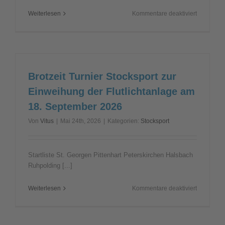
für
Weiterlesen
Kommentare deaktiviert
Ergebnis
unseres
U14
Stocksport
Turnier
„Schüler-
Brotzeit Turnier Stocksport zur
Girgl
Einweihung der Flutlichtanlage am
2026“
18. September 2026
Von
Vitus
|
Mai 24th, 2026
|
Kategorien:
Stocksport
Startliste St. Georgen Pittenhart Peterskirchen Halsbach
Ruhpolding [...]
für
Weiterlesen
Kommentare deaktiviert
Brotzeit
Turnier
Stocksport