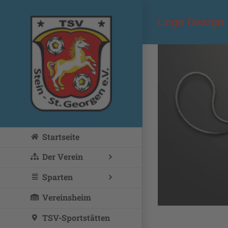
Zum
Inhalt
Logo Design
springen
uspende Phara Urna
Startseite
Cat 2
Cat 3
Cat 4
Der Verein
Sparten
Vereinsheim
TSV-Sportstätten