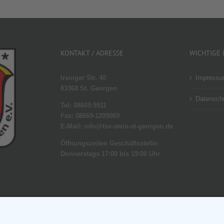
KONTAKT / ADRESSE
WICHTIGE 
Irsinger Str. 40
Impress
83368 St. Georgen
Datenschu
Tel: 08669-5911
Fax: 08669-1209069
E-Mail: info@tsv-stein-st-georgen.de
Öffnungszeiten Geschäftsstelle:
Donnerstags 17:00 bis 19:00 Uhr