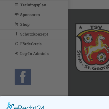
Trainingsplan
Sponsoren
Shop
Schutzkonzept
Förderkreis
Log-In Admin´s
Facebook