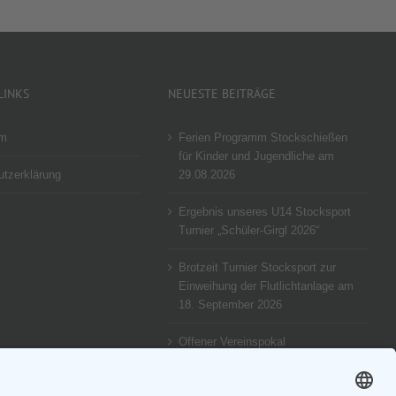
LINKS
NEUESTE BEITRÄGE
um
Ferien Programm Stockschießen
für Kinder und Jugendliche am
tzerklärung
29.08.2026
Ergebnis unseres U14 Stocksport
Turnier „Schüler-Girgl 2026“
Brotzeit Turnier Stocksport zur
Einweihung der Flutlichtanlage am
18. September 2026
Offener Vereinspokal
Stockschießen am So 13.09.2026
für Gruppen Vereine und Familien