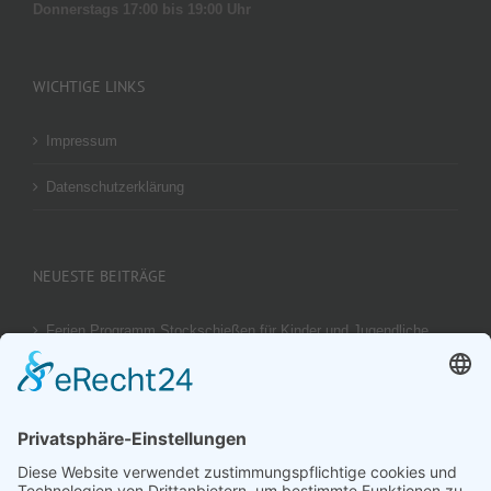
Donnerstags 17:00 bis 19:00 Uhr
WICHTIGE LINKS
Impressum
Datenschutzerklärung
NEUESTE BEITRÄGE
Ferien Programm Stockschießen für Kinder und Jugendliche
am 29.08.2026
Ergebnis unseres U14 Stocksport Turnier „Schüler-Girgl 2026“
Brotzeit Turnier Stocksport zur Einweihung der Flutlichtanlage
am 18. September 2026