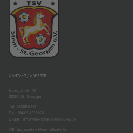
KONTAKT / ADRESSE
Irsinger Str. 40
83368 St. Georgen
Tel: 08669-5911
Fax: 08669-1209069
E-Mail: info@tsv-stein-st-georgen.de
Öffnungszeiten Geschäftsstelle: