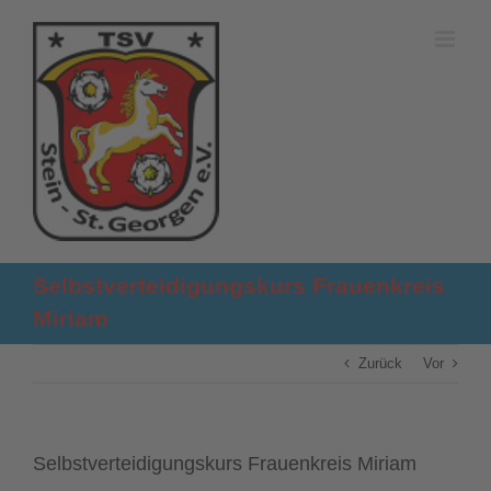
Zum
Inhalt
springen
Selbstverteidigungskurs Frauenkreis
Miriam
Zurück
Vor
Selbstverteidigungskurs Frauenkreis Miriam