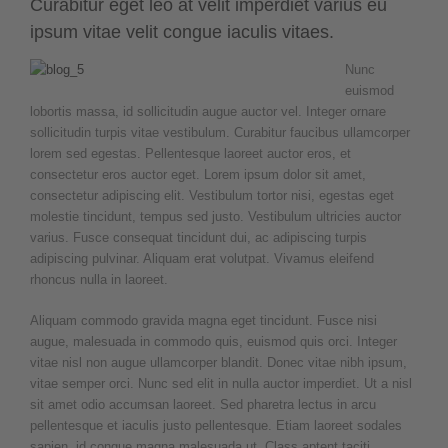
Curabitur eget leo at velit imperdiet varius eu
ipsum vitae velit congue iaculis vitaes.
Nunc
euismod
lobortis massa, id sollicitudin augue auctor vel. Integer ornare
sollicitudin turpis vitae vestibulum. Curabitur faucibus ullamcorper
lorem sed egestas. Pellentesque laoreet auctor eros, et
consectetur eros auctor eget. Lorem ipsum dolor sit amet,
consectetur adipiscing elit. Vestibulum tortor nisi, egestas eget
molestie tincidunt, tempus sed justo. Vestibulum ultricies auctor
varius. Fusce consequat tincidunt dui, ac adipiscing turpis
adipiscing pulvinar. Aliquam erat volutpat. Vivamus eleifend
rhoncus nulla in laoreet.
Aliquam commodo gravida magna eget tincidunt. Fusce nisi
augue, malesuada in commodo quis, euismod quis orci. Integer
vitae nisl non augue ullamcorper blandit. Donec vitae nibh ipsum,
vitae semper orci. Nunc sed elit in nulla auctor imperdiet. Ut a nisl
sit amet odio accumsan laoreet. Sed pharetra lectus in arcu
pellentesque et iaculis justo pellentesque. Etiam laoreet sodales
sapien, id congue magna malesuada ut. Class aptent taciti