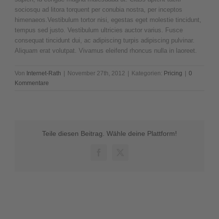
sociosqu ad litora torquent per conubia nostra, per inceptos
himenaeos.Vestibulum tortor nisi, egestas eget molestie tincidunt,
tempus sed justo. Vestibulum ultricies auctor varius. Fusce
consequat tincidunt dui, ac adipiscing turpis adipiscing pulvinar.
Aliquam erat volutpat. Vivamus eleifend rhoncus nulla in laoreet.
Von
Internet-Rath
|
November 27th, 2012
|
Kategorien:
Pricing
|
0
Kommentare
Teile diesen Beitrag. Wähle deine Plattform!
Facebook
X