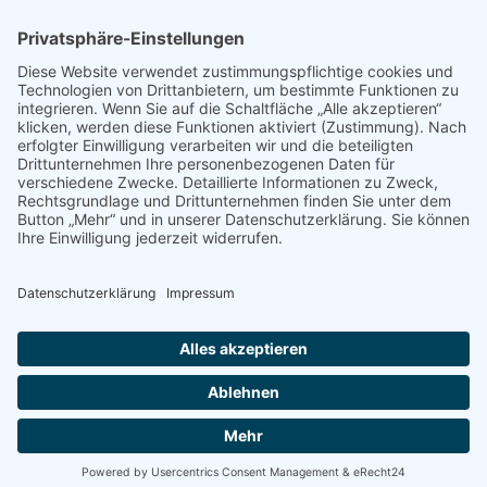
Brotzeit Turnier Stocksport zur Einweihung der Flutlichtanlage
am 18. September 2026
Offener Vereinspokal Stockschießen am So 13.09.2026 für
Gruppen Vereine und Familien
Jugend-Girgl – U14 – Turnier Stocksport Ausschreibung und
Startliste für 04. Juli
© Copyright 2017 -
2026 | by
TSV Stein - St.Georgen e.V.
| All
Rights Reserved | Webdesign by
cso24.de
|
Cookie-Einstellungen
Facebook