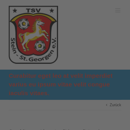
Zum
Inhalt
springen
Curabitur eget leo at velit imperdiet
varius eu ipsum vitae velit congue
iaculis vitaes.
Zurück