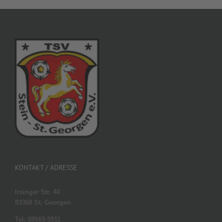
KONTAKT / ADRESSE
Irsinger Str. 40
83368 St. Georgen
Tel: 08669-5911