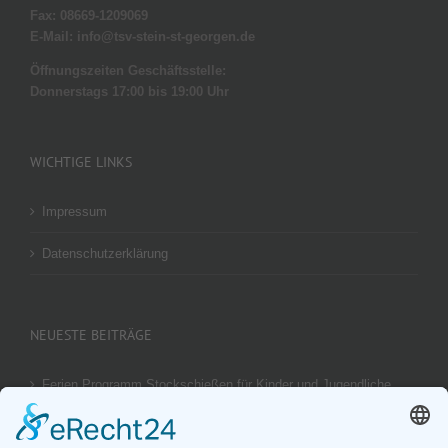
Fax: 08669-1209069
E-Mail: info@tsv-stein-st-georgen.de
Öffnungszeiten Geschäftsstelle:
Donnerstags 17:00 bis 19:00 Uhr
WICHTIGE LINKS
Impressum
Datenschutzerklärung
NEUESTE BEITRÄGE
Ferien Programm Stockschießen für Kinder und Jugendliche
am 29.08.2026
Ergebnis unseres U14 Stocksport Turnier „Schüler-Girgl 2026“