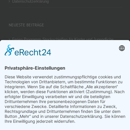
Datenschutzerklärung
NEUESTE BEITRÄGE
Ferien Programm Stockschießen für Kinder und Jugendliche
am 29.08.2026
Ergebnis unseres U14 Stocksport Turnier „Schüler-Girgl 2026“
Brotzeit Turnier Stocksport zur Einweihung der Flutlichtanlage
am 18. September 2026
Offener Vereinspokal Stockschießen am So 13.09.2026 für
Gruppen Vereine und Familien
Jugend-Girgl – U14 – Turnier Stocksport Ausschreibung und
Startliste für 04. Juli