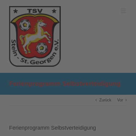
Zum
Inhalt
springen
Ferienprogramm Selbstverteidigung
Zurück
Vor
Ferienprogramm Selbstverteidigung