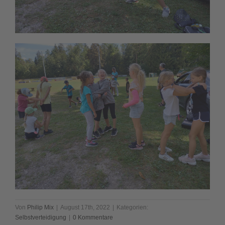
Von
Philip Mix
|
August 17th, 2022
|
Kategorien:
Selbstverteidigung
|
0 Kommentare