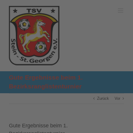
Zum
Inhalt
springen
Gute Ergebnisse beim 1.
Bezirksranglistenturnier
Zurück
Vor
Gute Ergebnisse beim 1.