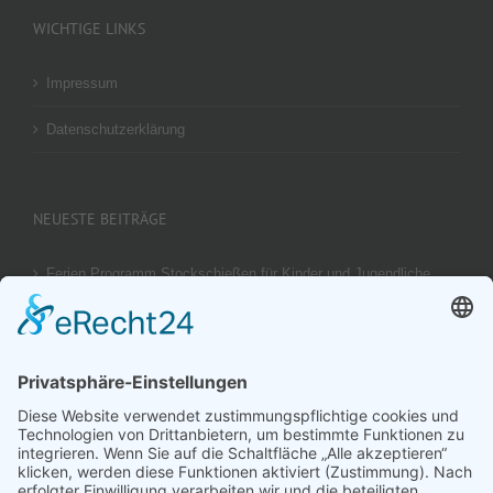
WICHTIGE LINKS
Impressum
Datenschutzerklärung
NEUESTE BEITRÄGE
Ferien Programm Stockschießen für Kinder und Jugendliche
am 29.08.2026
Ergebnis unseres U14 Stocksport Turnier „Schüler-Girgl 2026“
Brotzeit Turnier Stocksport zur Einweihung der Flutlichtanlage
am 18. September 2026
Offener Vereinspokal Stockschießen am So 13.09.2026 für
Gruppen Vereine und Familien