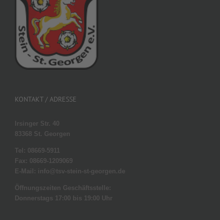
KONTAKT / ADRESSE
Irsinger Str. 40
83368 St. Georgen
Tel: 08669-5911
Fax: 08669-1209069
E-Mail: info@tsv-stein-st-georgen.de
Öffnungszeiten Geschäftsstelle:
Donnerstags 17:00 bis 19:00 Uhr