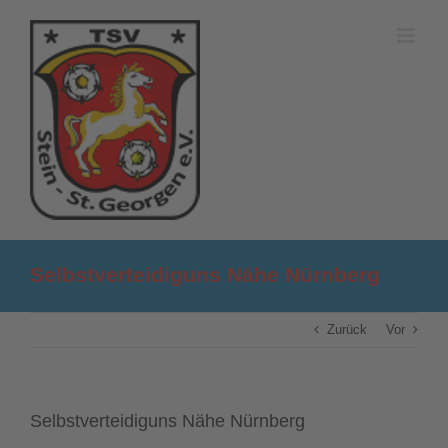
Zum
Inhalt
springen
Selbstverteidiguns Nähe Nürnberg
Zurück
Vor
Selbstverteidiguns Nähe Nürnberg