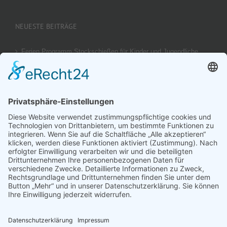
NEUESTE BEITRÄGE
Ferien Programm Stockschießen für Kinder und Jugendliche
am 29.08.2026
Ergebnis unseres U14 Stocksport Turnier „Schüler-Girgl 2026“
Brotzeit Turnier Stocksport zur Einweihung der Flutlichtanlage
am 18. September 2026
Offener Vereinspokal Stockschießen am So 13.09.2026 für
Gruppen Vereine und Familien
Jugend-Girgl – U14 – Turnier Stocksport Ausschreibung und
Startliste für 04. Juli