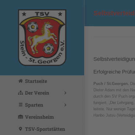
Zum
Inhalt
Selbstvertei
springen
Selbstverteidigu
Erfolgreiche Prüfu
Startseite
Puch / St.Georgen.
Die
Dieter Adam mit den Na
Der Verein
durch den SV Puch orga
fungiert. „Der Lehrgang
Sparten
leitete. Nur wenige Tag
Hanbo Jutsu (Verteidigu
Vereinsheim
TSV-Sportstätten