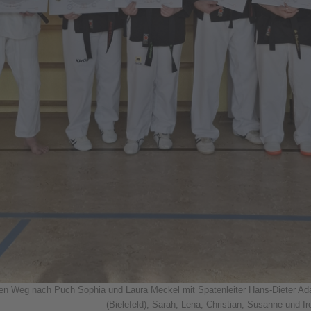
en Weg nach Puch Sophia und Laura Meckel mit Spatenleiter Hans-Dieter Ada
(Bielefeld), Sarah, Lena, Christian, Susanne und I