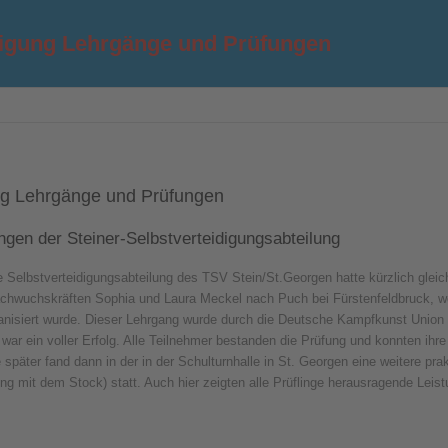
digung Lehrgänge und Prüfungen
ng Lehrgänge und Prüfungen
ngen der Steiner-Selbstverteidigungsabteilung
 Selbstverteidigungsabteilung des TSV Stein/St.Georgen hatte kürzlich gleic
chwuchskräften Sophia und Laura Meckel nach Puch bei Fürstenfeldbruck, 
nisiert wurde. Dieser Lehrgang wurde durch die Deutsche Kampfkunst Union (D
, war ein voller Erfolg. Alle Teilnehmer bestanden die Prüfung und konnten ihr
e später fand dann in der in der Schulturnhalle in St. Georgen eine weitere p
ng mit dem Stock) statt. Auch hier zeigten alle Prüflinge herausragende Leis