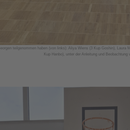
Georgen teilgenommen haben (von links): Aliya Wiens (3 Kup Goshin), Laura 
Kup Hanbo), unter der Anleitung und Beobachtung 