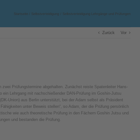
Startseite
Selbstverteidigung
Selbstverteidigung Lehrgänge und Prüfungen
Zurück
Vor
h zwei Prüfungstermine abgehalten. Zunächst reiste Spatenleiter Hans-
wo ein Lehrgang mit nachschießender DAN-Prüfung im Goshin-Jutsu
K-Union) aus Berlin unterstützt, bei der Adam selbst als Präsident
e Fähigkeiten unter Beweis stellen“, so Adam, der die Prüfung persönlich
raktische wie auch theoretische Prüfung in den Fächern Goshin Jutsu und
tungen und bestanden die Prüfung.