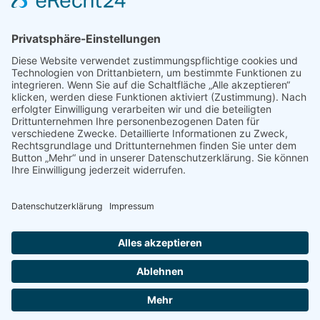
Ergebnis unseres U14 Stocksport Turnier „Schüler-Girgl 2026“
Brotzeit Turnier Stocksport zur Einweihung der Flutlichtanlage
am 18. September 2026
Offener Vereinspokal Stockschießen am So 13.09.2026 für
Gruppen Vereine und Familien
Jugend-Girgl – U14 – Turnier Stocksport Ausschreibung und
Startliste für 04. Juli
© Copyright 2017 -
2026 | by
TSV Stein - St.Georgen e.V.
| All
Rights Reserved | Webdesign by
cso24.de
|
Cookie-Einstellungen
Facebook