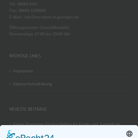
Tel: 08669-5911
Fax: 08669-1209069
E-Mail: info@tsv-stein-st-georgen.de
Öffnungszeiten Geschäftsstelle:
Donnerstags 17:00 bis 19:00 Uhr
WICHTIGE LINKS
Impressum
Datenschutzerklärung
NEUESTE BEITRÄGE
Ferien Programm Stockschießen für Kinder und Jugendliche
am 29.08.2026