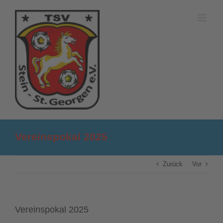
Zum
Inhalt
springen
Vereinspokal 2025
Zurück
Vor
Vereinspokal 2025