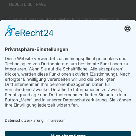
NEUESTE BEITRÄGE
Ferien Programm Stockschießen für Kinder und Jugendliche
am 29.08.2026
Ergebnis unseres U14 Stocksport Turnier „Schüler-Girgl 2026“
Brotzeit Turnier Stocksport zur Einweihung der Flutlichtanlage
am 18. September 2026
Offener Vereinspokal Stockschießen am So 13.09.2026 für
Gruppen Vereine und Familien
Jugend-Girgl – U14 – Turnier Stocksport Ausschreibung und
Startliste für 04. Juli