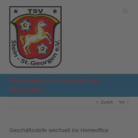
Zum
Inhalt
springen
Geschäftsstelle wechselt ins
Homeoffice
Zurück
Vor
Geschäftsstelle wechselt ins Homeoffice