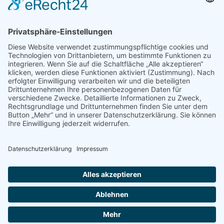
Ergebnis unseres U14 Stocksport Turnier „Schüler-Girgl 2026“
Brotzeit Turnier Stocksport zur Einweihung der Flutlichtanlage
am 18. September 2026
Offener Vereinspokal Stockschießen am So 13.09.2026 für
Gruppen Vereine und Familien
Jugend-Girgl – U14 – Turnier Stocksport Ausschreibung und
Startliste für 04. Juli
© Copyright 2017 -
2026 | by
TSV Stein - St.Georgen e.V.
| All
Rights Reserved | Webdesign by
cso24.de
|
Cookie-Einstellungen
Facebook