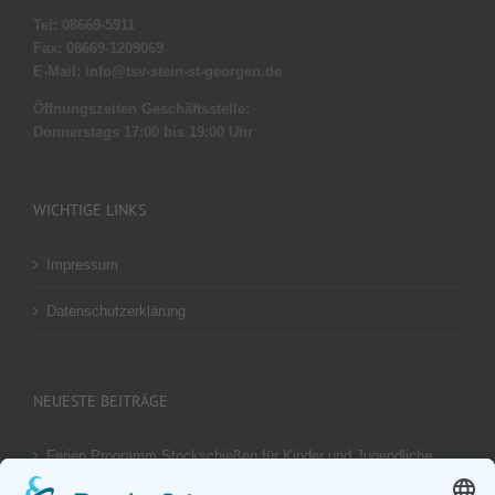
Tel: 08669-5911
Fax: 08669-1209069
E-Mail: info@tsv-stein-st-georgen.de
Öffnungszeiten Geschäftsstelle:
Donnerstags 17:00 bis 19:00 Uhr
WICHTIGE LINKS
Impressum
Datenschutzerklärung
NEUESTE BEITRÄGE
Ferien Programm Stockschießen für Kinder und Jugendliche
am 29.08.2026