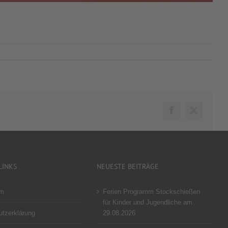
Facebook
X
LINKS
NEUESTE BEITRÄGE
um
Ferien Programm Stockschießen
für Kinder und Jugendliche am
tzerklärung
29.08.2026