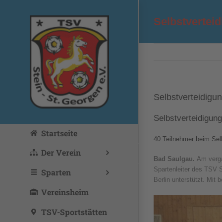
Zum
Inhalt
Selbstvertei
springen
Selbstverteidigu
Selbstverteidigun
Startseite
40 Teilnehmer beim Sel
Der Verein
Bad Saulgau.
Am verga
Spartenleiter des TSV 
Sparten
Berlin unterstützt. Mit
Vereinsheim
TSV-Sportstätten