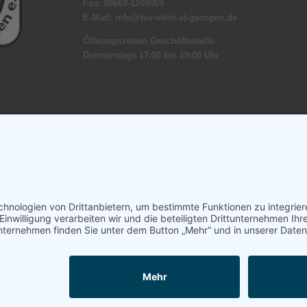
Fax: 08669-1209069
E-Mail: info@tsv-stein-st-georgen.de
Öffnungszeiten Geschäftsstelle:
Donnerstags 17:00 bis 19:00 Uhr
 | by
TSV Stein - St.Georgen e.V.
| All Rights Reserved | Webdesign by
tellungen