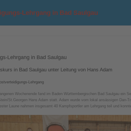
digungs-Lehrgang in Bad Saulgau
ngs-Lehrgang in Bad Saulgau
gskurs in Bad Saulgau unter Leitung von Hans Adam
bstverteidigungs-Lehrgang
ngenen Wochenende fand im Baden Württembergischen Bad Saulgau ein Selbst
Stein/St.Georgen Hans Adam statt. Adam wurde vom lokal ansässigen Dan-T
 bester Laune nahmen insgesamt 40 Kampfsportler am Lehrgang teil und konnte