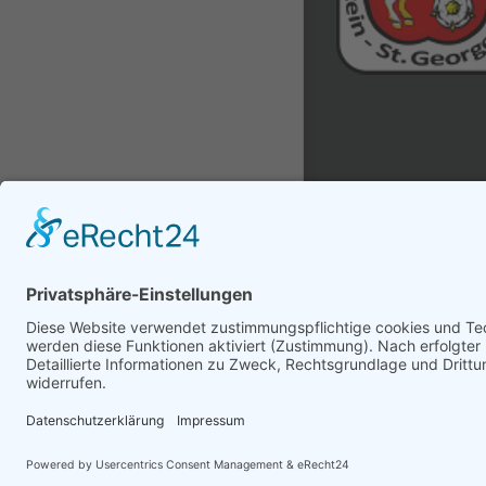
© Copyright 2017 -
2026
cso24.de
|
Cookie-Eins