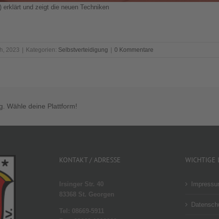
 erklärt und zeigt die neuen Techniken
h, 2023
|
Kategorien:
Selbstverteidigung
|
0 Kommentare
ag. Wähle deine Plattform!
KONTAKT / ADRESSE
WICHTIGE 
Irsinger Str. 40
Impress
83368 St. Georgen
Datenschu
Tel: 08669-5911