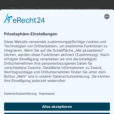
Ferien Programm Stockschießen für Kinder und Jugendliche
am 29.08.2026
Ergebnis unseres U14 Stocksport Turnier „Schüler-Girgl 2026“
Brotzeit Turnier Stocksport zur Einweihung der Flutlichtanlage
am 18. September 2026
Offener Vereinspokal Stockschießen am So 13.09.2026 für
Gruppen Vereine und Familien
Jugend-Girgl – U14 – Turnier Stocksport Ausschreibung und
Startliste für 04. Juli
© Copyright 2017 -
2026 | by
TSV Stein - St.Georgen e.V.
| All