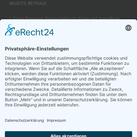
NEUESTE BEITRÄGE
Ferien Programm Stockschießen für Kinder und Jugendliche
am 29.08.2026
Ergebnis unseres U14 Stocksport Turnier „Schüler-Girgl 2026“
Brotzeit Turnier Stocksport zur Einweihung der Flutlichtanlage
am 18. September 2026
Offener Vereinspokal Stockschießen am So 13.09.2026 für
Gruppen Vereine und Familien
Jugend-Girgl – U14 – Turnier Stocksport Ausschreibung und
Startliste für 04. Juli