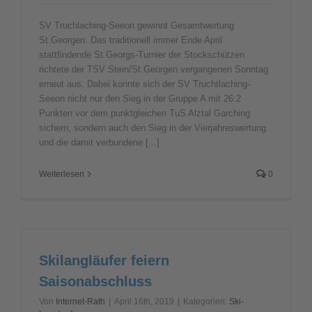
SV Truchlaching-Seeon gewinnt Gesamtwertung
St.Georgen. Das traditionell immer Ende April
stattfindende St.Georgs-Turnier der Stockschützen
richtete der TSV Stein/St.Georgen vergangenen Sonntag
erneut aus. Dabei konnte sich der SV Truchtlaching-
Seeon nicht nur den Sieg in der Gruppe A mit 26:2
Punkten vor dem punktgleichen TuS Alztal Garching
sichern, sondern auch den Sieg in der Vierjahreswertung
und die damit verbundene [...]
Weiterlesen
0
Skilangläufer feiern
Saisonabschluss
Von
Internet-Rath
|
April 16th, 2019
|
Kategorien:
Ski-