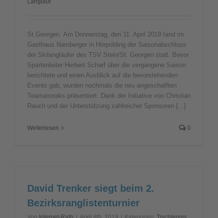
Langlauf
St.Georgen. Am Donnerstag, den 11. April 2019 fand im
Gasthaus Namberger in Hörpolding der Saisonabschluss
der Skilangläufer des TSV Stein/St. Georgen statt. Bevor
Spartenleiter Herbert Scharf über die vergangene Saison
berichtete und einen Ausblick auf die bevorstehenden
Events gab, wurden nochmals die neu angeschafften
Teamanoraks präsentiert. Dank der Initiative von Christian
Rauch und der Unterstützung zahlreicher Sponsoren [...]
Weiterlesen
0
David Trenker siegt beim 2.
Bezirksranglistenturnier
Von
Internet-Rath
|
April 8th, 2019
|
Kategorien:
Tischtennis