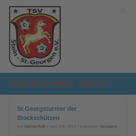
Zum
Inhalt
springen
Archiv für den Monat:
April 2019
St.Georgsturnier der
Stockschützen
Von
Internet-Rath
|
April 29th, 2019
|
Kategorien:
Stocksport