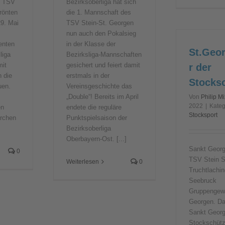
s TSV
Bezirksoberliga hat sich
rönten
die 1. Mannschaft des
9. Mai
TSV Stein-St. Georgen
nun auch den Pokalsieg
enten
in der Klasse der
St.Geor
liga
Bezirksliga-Mannschaften
mit
gesichert und feiert damit
r der
n die
erstmals in der
Stocks
uen.
Vereinsgeschichte das
„Double“! Bereits im April
Von
Philip Mi
2022
|
Kateg
en
endete die reguläre
Stocksport
irchen
Punktspielsaison der
Bezirksoberliga
Oberbayern-Ost. [...]
Sankt Georg
0
TSV Stein S
Weiterlesen
0
Truchtlachi
Seebruck
Gruppengew
Georgen. Das
Sankt Georgs
Stockschüt