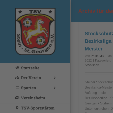
Zum
Inhalt
Archiv für d
springen
Stockschüt
Bezirksliga
Meister
Von
Philip Mix
|
Mai 
2022
|
Kategorien:
Stocksport
Startseite
Der Verein
Steiner Stockschü
Sparten
Bezirksliga-Meister
Aufstieg in die
Vereinsheim
Bezirksoberliga St
Georgen / Surheim 
TSV-Sportstätten
Unterneukirchen. D