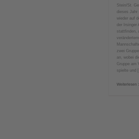
Stein/St. G
dieses Jahr 
wieder auf 
der Irsinger
stattfinden, 
verändertem
Mannschafte
zwei Gruppen
an, wobei di
Gruppe am V
spielte und [.
Weiterlesen