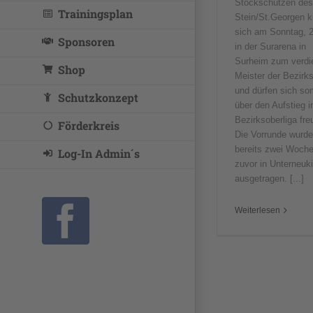
Stockschützen de
Trainingsplan
Stein/St.Georgen k
sich am Sonntag, 2
Sponsoren
in der Surarena in
Surheim zum verdi
Shop
Meister der Bezirks
und dürfen sich so
Schutzkonzept
über den Aufstieg i
Bezirksoberliga fre
Förderkreis
Die Vorrunde wurde
bereits zwei Woch
Log-In Admin´s
zuvor in Unterneuk
ausgetragen. [...]
Weiterlesen
Facebook