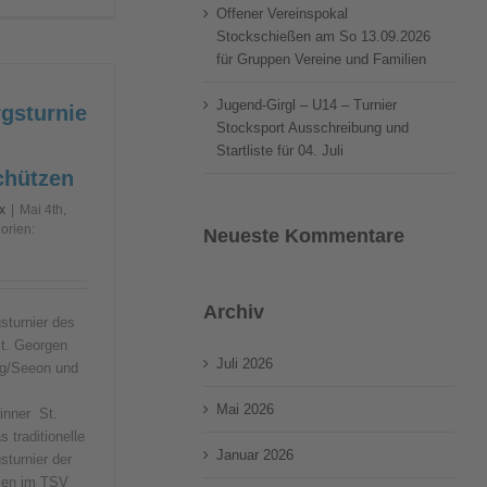
Offener Vereinspokal
Stockschießen am So 13.09.2026
für Gruppen Vereine und Familien
Jugend-Girgl – U14 – Turnier
gsturnie
Stocksport Ausschreibung und
Startliste für 04. Juli
chützen
x
|
Mai 4th,
orien:
Neueste Kommentare
Archiv
sturnier des
t. Georgen
Juli 2026
ng/Seeon und
Mai 2026
inner St.
 traditionelle
Januar 2026
turnier der
zen im TSV