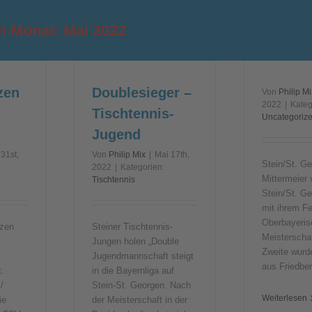
en Monat:
Mai 2022
zen
Doublesieger –
Von
Philip Mi
2022
|
Kateg
Tischtennis-
Uncategoriz
Jugend
31st,
Von
Philip Mix
|
Mai 17th,
Stein/St. Ge
2022
|
Kategorien:
Mittermeier
Tischtennis
Stein/St. G
mit ihrem F
Oberbayeris
tzen
Steiner Tischtennis-
Meisterschaf
Jungen holen „Double
Zweite wurde
Jugendmannschaft steigt
aus Friedbe
.
in die Bayernliga auf
/
Stein-St. Georgen. Nach
Weiterlesen
ie
der Meisterschaft in der