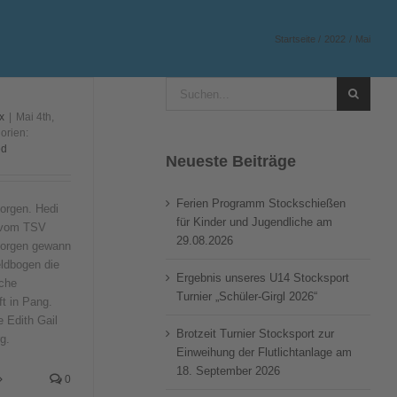
Startseite
2022
Mai
Suche
nach:
x
|
Mai 4th,
orien:
ed
Neueste Beiträge
Ferien Programm Stockschießen
orgen. Hedi
für Kinder und Jugendliche am
 vom TSV
29.08.2026
eorgen gewann
eldbogen die
Ergebnis unseres U14 Stocksport
che
Turnier „Schüler-Girgl 2026“
t in Pang.
 Edith Gail
Brotzeit Turnier Stocksport zur
rg.
Einweihung der Flutlichtanlage am
18. September 2026
0